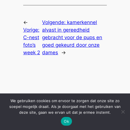
←
Volgende:
kamerkennel
Vorige:
alvast in gereedheid
C-nest
gebracht voor de pups en
foto’s
goed gekeurd door onze
week 2
dames
→
We gebruiken cookies om ervoor te zorgen dat onze site zo
soepel mogelijk draait. Als je doorgaat met het gebruiken van
deze site, gaan we ervan uit dat je ermee instemt.
Ok