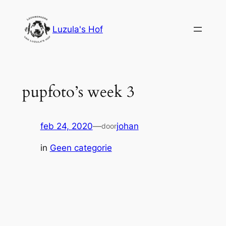
Ga
naar
Luzula's Hof
de
inhoud
pupfoto’s week 3
feb 24, 2020
—
johan
door
in
Geen categorie