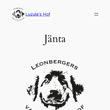
Ga
naar
Luzula's Hof
de
inhoud
Jänta