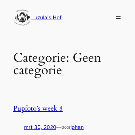
Ga
naar
Luzula's Hof
de
inhoud
Categorie:
Geen
categorie
Pupfoto’s week 8
mrt 30, 2020
—
johan
door