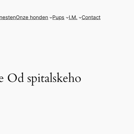
nesten
Onze honden
Pups
I.M.
Contact
e Od spitalskeho