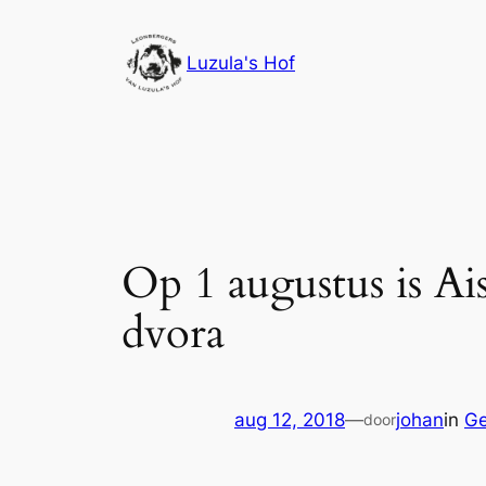
Ga
naar
Luzula's Hof
de
inhoud
Op 1 augustus is A
dvora
aug 12, 2018
—
johan
in
Ge
door