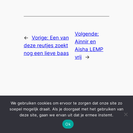
Volgende:
←
Vorige:
Een van
Ainnir en
deze reutjes zoekt
Aisha LEMP
nog een lieve baas
vrij
→
We gebruiken cookies om ervoor te zorgen dat onze site zo
soepel mogelijk draait. Als je doorgaat met het gebruiken van
deze site, gaan we ervan uit dat je ermee instemt.
Ok