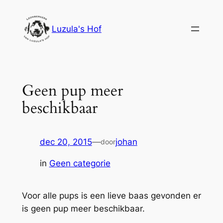
Ga
naar
Luzula's Hof
de
inhoud
Geen pup meer
beschikbaar
dec 20, 2015
—
johan
door
in
Geen categorie
Voor alle pups is een lieve baas gevonden er
is geen pup meer beschikbaar.