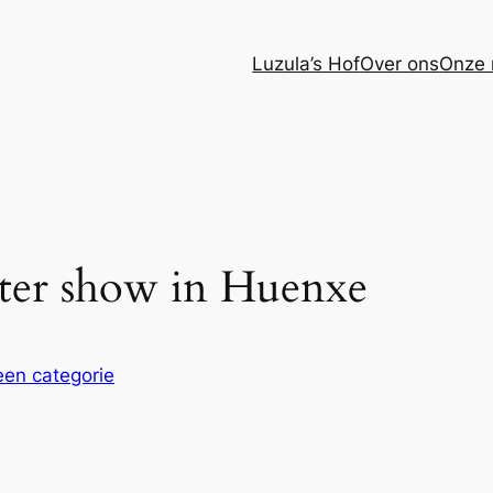
Luzula’s Hof
Over ons
Onze 
ster show in Huenxe
en categorie