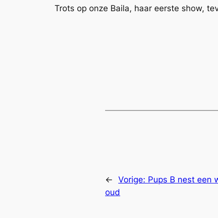
Trots op onze Baila, haar eerste show, t
←
Vorige:
Pups B nest een 
oud