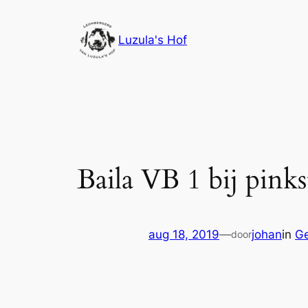
Ga
naar
Luzula's Hof
de
inhoud
Baila VB 1 bij pink
aug 18, 2019
—
johan
in
Ge
door