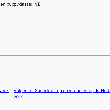
even puppyklasse: VB 1
week
Volgende:
Supertrots op onze dames bij de Ned
2019
→