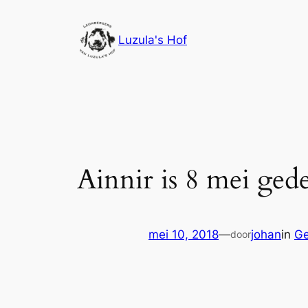
Ga
naar
Luzula's Hof
de
inhoud
Ainnir is 8 mei ge
mei 10, 2018
—
johan
in
Ge
door