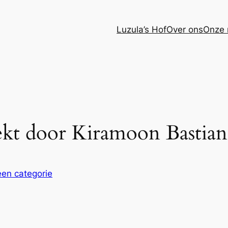
Luzula’s Hof
Over ons
Onze 
dekt door Kiramoon Bastian
en categorie