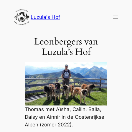
Ga
naar
Luzula's Hof
de
inhoud
Leonbergers van
Luzula’s Hof
Thomas met Aïsha, Cailin, Baila,
Daisy en Ainnir in de Oostenrijkse
Alpen (zomer 2022).